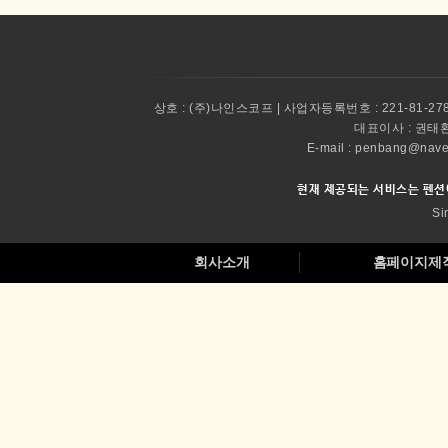
상호 :
(주)나인스코프 | 사업자등록번호 : 221-81-27
대표이사 :
권태환 
E-mail : penbang@
현재 제공되는 서비스는 펜션
Si
회사소개
홈페이지제