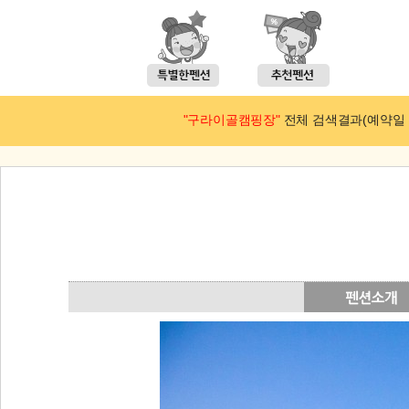
"구라이골캠핑장"
전체 검색결과(예약일 : 2