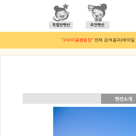
"구라이골캠핑장"
전체 검색결과(예약일 : 2