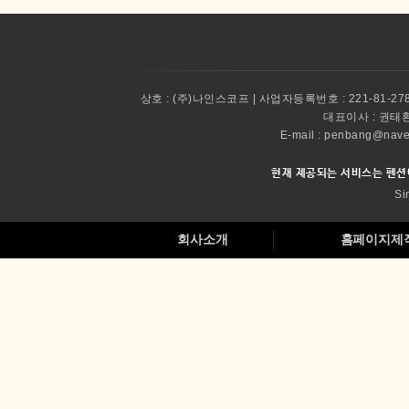
상호 :
(주)나인스코프 | 사업자등록번호 : 221-81-27
대표이사 :
권태환 
E-mail : penbang@
현재 제공되는 서비스는 펜션
Si
회사소개
홈페이지제