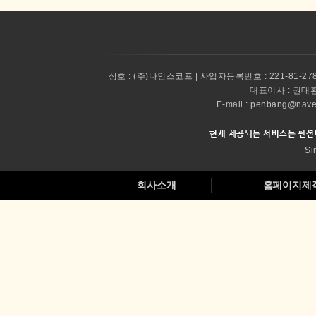
상호 :
(주)나인스코프 | 사업자등록번호 : 221-81-27
대표이사 :
권태환 
E-mail : penbang@
현재 제공되는 서비스는 펜션
Si
회사소개
홈페이지제