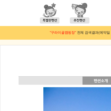
"구라이골캠핑장"
전체 검색결과(예약일 : 2