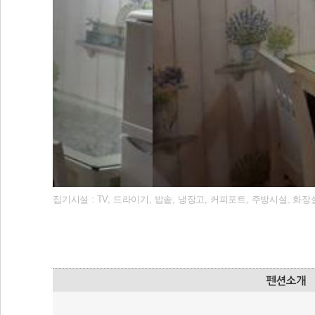
집기시설 : TV, 드라이기, 밥솥, 냉장고, 커피포트, 주방시설, 화장