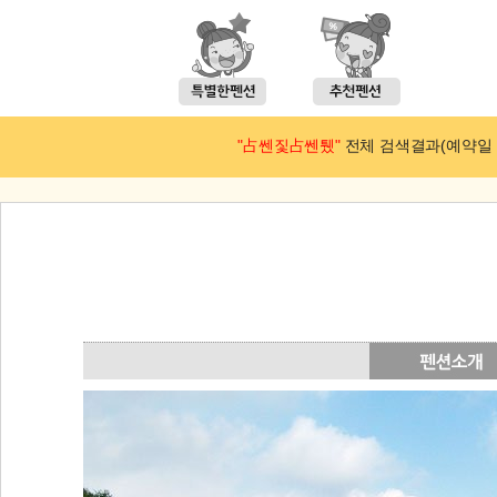
"占쎈짗占쎈퉸"
전체 검색결과(예약일 : 2