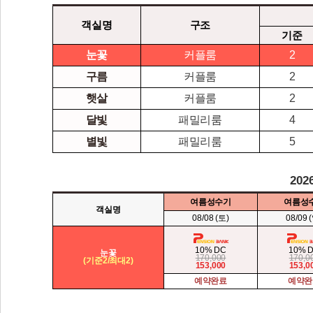
객실명
구조
기준
눈꽃
커플룸
2
구름
커플룸
2
햇살
커플룸
2
달빛
패밀리룸
4
별빛
패밀리룸
5