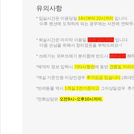
유의사항
* 입실시간은 이용당일
14시부터 22시까지
입니다.
이후 펜션에 도착하게 되는 경우에는 사전에 연락주
* 퇴실시간은 마지막 이용일
오전 12시까지
입니다.
다음 손님을 위해서 정리정돈을 부탁드려요~!
* 쓰레기는 외부쓰레기 분리함에 반드시
분리수거
해주
*예약자 정보 입력시
기타사항란
에 동반
견종및 마리
*객실 기준인원 이상인경우
추가요금
있습니다
.(최
*반려동물 역시
1객실 2견기준이고
그이상일경우 추가요
*전화상담은
오전9시~오후10시까지.