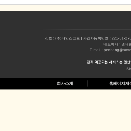
상호 :
(주)나인스코프 | 사업자등록번호 : 221-81-27
대표이사 :
권태환 
E-mail : penbang@
현재 제공되는 서비스는 펜션
Si
회사소개
홈페이지제