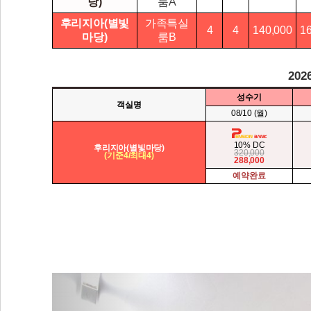
당)
룸A
후리지아(별빛
가족특실
4
4
140,000
1
마당)
룸B