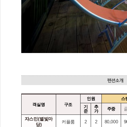
인원
스
객실명
구조
기
추
주중
준
가
쟈스민(별빛마
커플룸
2
2
80,000
9
당)