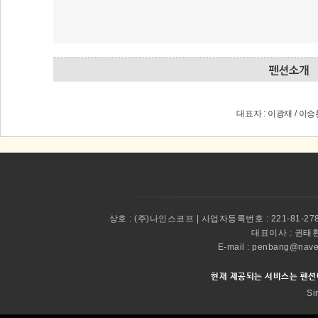
대표자 : 이광재 / 이
상호 :
(주)나인스코프 | 사업자등록번호 : 221-81-27
대표이사 :
권태환 
E-mail : penbang@
현재 제공되는 서비스는 펜션
Si