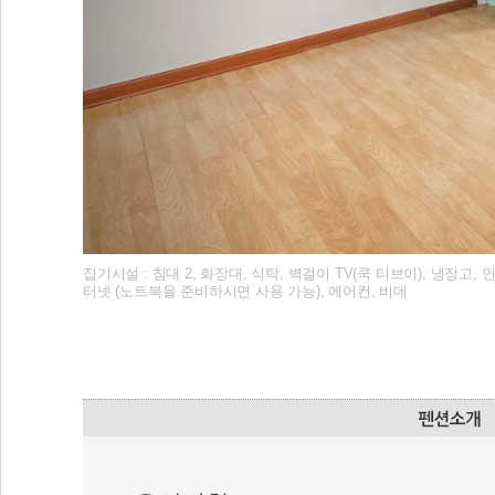
집기시설 : 침대 2, 화장대, 식탁, 벽걸이 TV(쿡 티브이), 냉장고
터넷 (노트북을 준비하시면 사용 가능), 에어컨, 비데