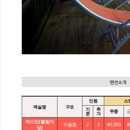
인원
스
객실명
구조
기
추
주중
준
가
쟈스민(별빛마
커플룸
2
2
80,000
9
당)