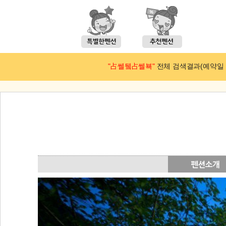
"占쎌뒠占쎌뵥"
전체 검색결과(예약일 : 2