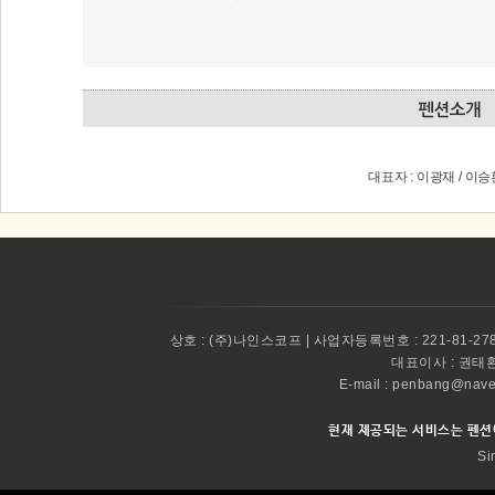
대표자 : 이광재 / 이
상호 :
(주)나인스코프 | 사업자등록번호 : 221-81-27
대표이사 :
권태환 
E-mail : penbang@
현재 제공되는 서비스는 펜션
Si