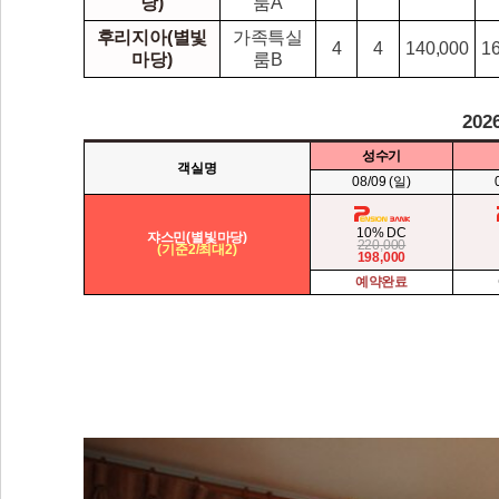
당)
룸A
후리지아(별빛
가족특실
4
4
140,000
1
마당)
룸B