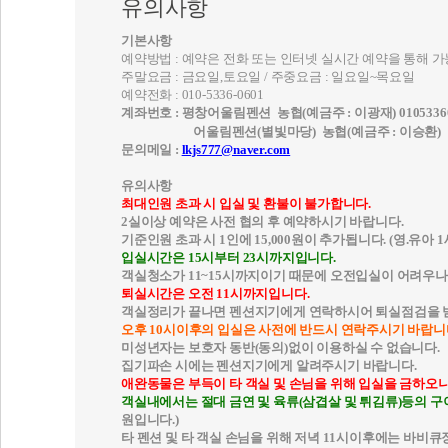
유의사항
기본사항
예약방법 : 예약은 전화 또는 인터넷 실시간 예약을 통해 
주말요금 : 금요일,토요일 / 주중요금 : 일요일~목요일
예약전화 : 010-5336-0601
계좌번호 :
평창어울림펜션 농협(예금주 : 이광재) 01053360
어울림펜션(별빛마당) 농협(예금주 : 이승환)
문의메일 :
lkjs777@naver.com
유의사항
최대인원 초과 시 입실 및 환불이 불가합니다.
2실이상 예약은 사전 협의 후 예약하시기 바랍니다.
기준인원 초과 시 1인에 15,000원이 추가됩니다. (영.유아 
입실시간은 15시부터 23시까지입니다.
객실청소가 11~15시까지이기 때문에 오전입실이 어려우나
퇴실시간은 오전 11시까지입니다.
객실정리가 끝나면 펜션지기에게 연락하시어 퇴실점검을 
오후 10시이후의 입실은 사전에 반드시 연락주시기 바랍니
미성년자는 보호자 동반(동의)없이 이용하실 수 없습니다.
집기파손 시에는 펜션지기에게 알려주시기 바랍니다.
애완동물은 부득이 타 객실 및 손님을 위해 입실을 금하오
객실내에서는 절대 금연 및 육류(삼겹살 및 튀김류)등의 
원입니다.)
타 펜션 및 타 객실 손님을 위해 저녁 11시이후에는 바비