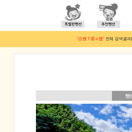
"占쎈７筌ｏ옙"
전체 검색결과(예약