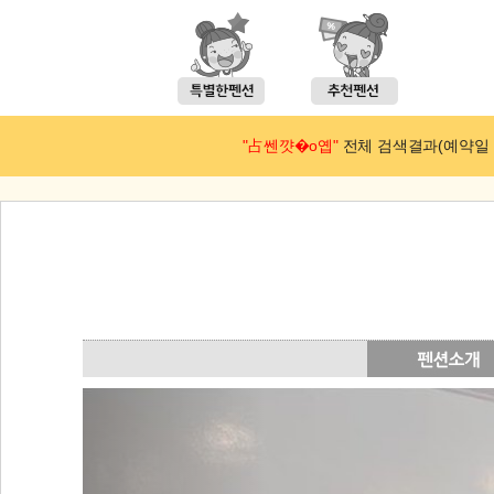
"占쎈꺗�ο옙"
전체 검색결과(예약일 : 2