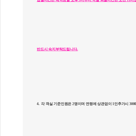
입실시간은
예약당일 오후 3
시부터 익일 퇴실시간은
오전 11
시
반드시 숙지부탁드립니다.
4.
각 객실 기준인원은
2
명이며 연령에 상관없이
1
인추가시
300