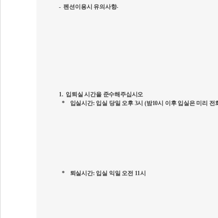
-
펜션이용시 유의사항
-
1.
입퇴실 시간을 준수해주십시오
*
입실시간
:
입실 당일 오후
3
시
(밤10
시 이후 입실은 미리 
*
퇴실시간
:
입실 익일 오전
11
시