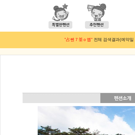
"占쎈７筌ｏ옙"
전체 검색결과(예약일 : 2