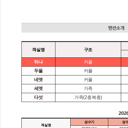
객실명
구조
하나
커플
두울
커플
네엣
커플
세엣
가족
다섯
가족(2층복층)