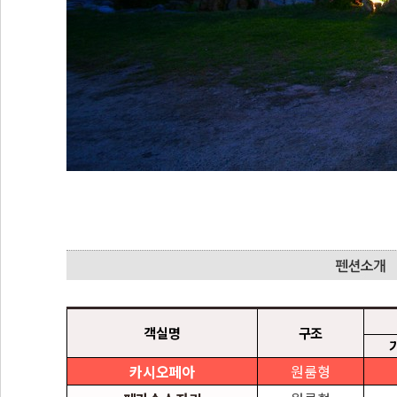
객실명
구조
카시오페아
원룸형