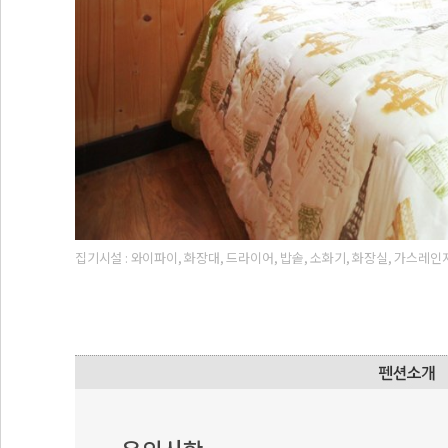
집기시설 : 와이파이, 화장대, 드라이어, 밥솥, 소화기, 화장실, 가스레인지,