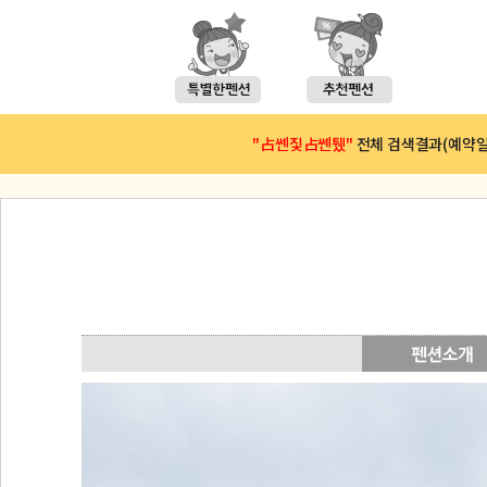
"占쎈짗占쎈퉸"
전체 검색결과(예약일 : 