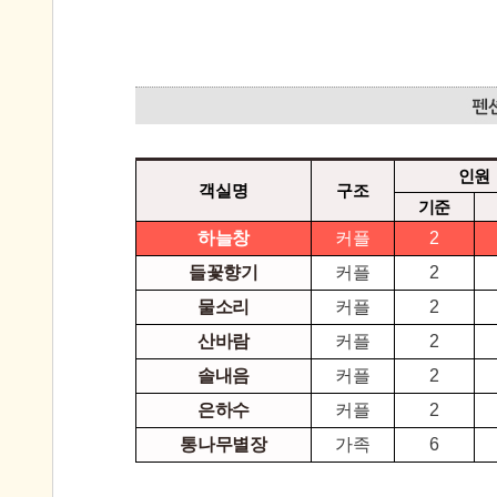
인원
객실명
구조
기준
하늘창
커플
2
들꽃향기
커플
2
물소리
커플
2
산바람
커플
2
솔내음
커플
2
은하수
커플
2
통나무별장
가족
6