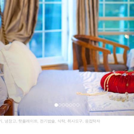
풍기, 냉장고, 핫플레이트, 전기밥솥, 식탁, 취사도구, 응접탁자