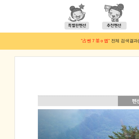
"占쎈７筌ｏ옙"
전체 검색결과(예약