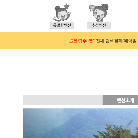
"占쎈꺗�ο옙"
전체 검색결과(예약일 : 2