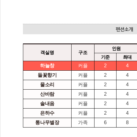
인원
객실명
구조
기준
최대
하늘창
커플
2
4
들꽃향기
커플
2
4
물소리
커플
2
4
산바람
커플
2
4
솔내음
커플
2
4
은하수
커플
2
4
통나무별장
가족
6
8