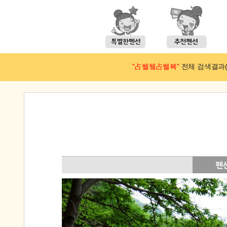
"占쎌뒠占쎌뵥"
전체 검색결과(예약