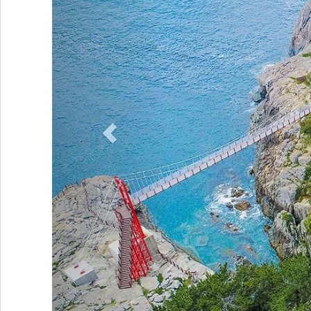
집기시설 : TV, 전객실 와이파이(wifi), 냉장고, 에어컨, 주방/주