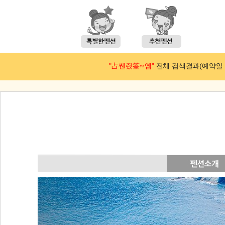
"占쎈즸筌∽옙"
전체 검색결과(예약일 : 2