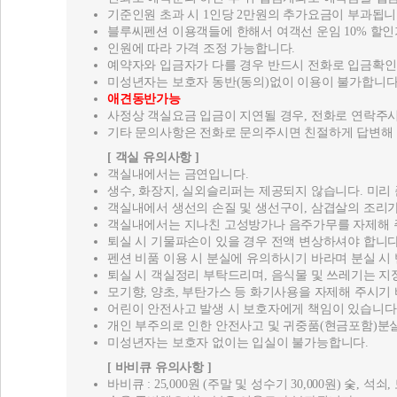
애견동반가능
사정상 객실요금 입금이 지연될 경우, 전화로 연락주시
기타 문의사항은 전화로 문의주시면 친절하게 답변해 
[ 객실 유의사항 ]
객실내에서는 금연입니다.
생수, 화장지, 실외슬리퍼는 제공되지 않습니다. 미리
객실내에서 생선의 손질 및 생선구이, 삼겹살의 조리가
객실내에서는 지나친 고성방가나 음주가무를 자제해 
퇴실 시 기물파손이 있을 경우 전액 변상하셔야 합니다
펜션 비품 이용 시 분실에 유의하시기 바라며 분실 
퇴실 시 객실정리 부탁드리며, 음식물 및 쓰레기는 지
모기향, 양초, 부탄가스 등 화기사용을 자제해 주시기
어린이 안전사고 발생 시 보호자에게 책임이 있습니다
개인 부주의로 인한 안전사고 및 귀중품(현금포함)분실
미성년자는 보호자 없이는 입실이 불가능합니다.
[ 바비큐 유의사항 ]
바비큐 : 25,000원 (주말 및 성수기 30,000원) 숯, 석
숯을 준비해오시는 분은 이용료가 부과됩니다.
야외에서 크게 떠드는 일은 다른 손님들을 위해 삼가 
야외고기굽기는 정해진 장소에서만 가능합니다.
[ 낚싯대 대여안내 ]
갯바위 낚시를 위해 10,000원에 낚싯대를 대여해드립