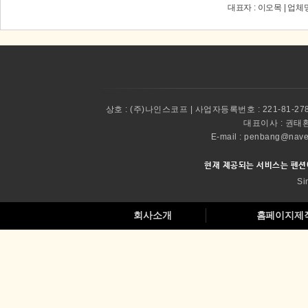
대표자 : 이오목 | 업체
상호 :
(주)나인스코프 | 사업자등록번호 : 221-81-27
대표이사 :
권태환 
E-mail : penbang@
현재 제공되는 서비스는 펜션
Si
회사소개
홈페이지제