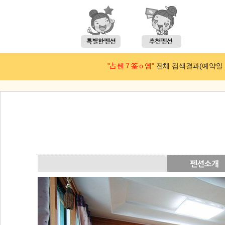
"占쎈７筌ｏ옙"
전체 검색결과(예약일 : 2