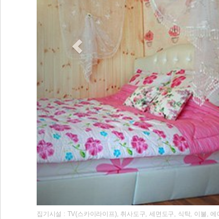
집기시설 : TV(스카이라이프), 취사도구, 세면도구, 식탁, 이불, 에