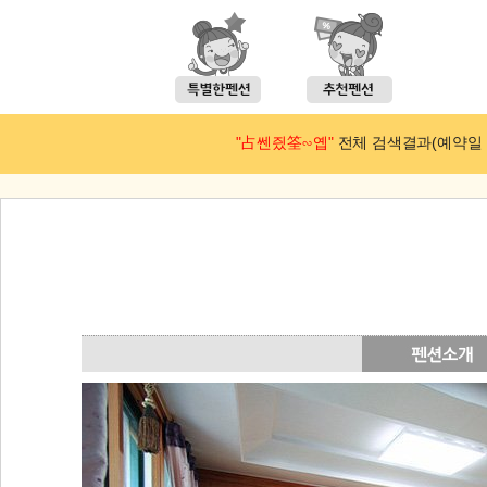
"占쎈즸筌∽옙"
전체 검색결과(예약일 : 2