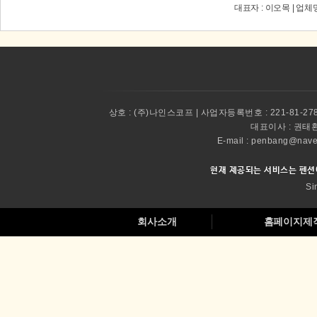
대표자 : 이오목 | 업체
상호 :
(주)나인스코프 | 사업자등록번호 : 221-81-27
대표이사 :
권태환 
E-mail : penbang@
현재 제공되는 서비스는 펜션
Si
회사소개
홈페이지제