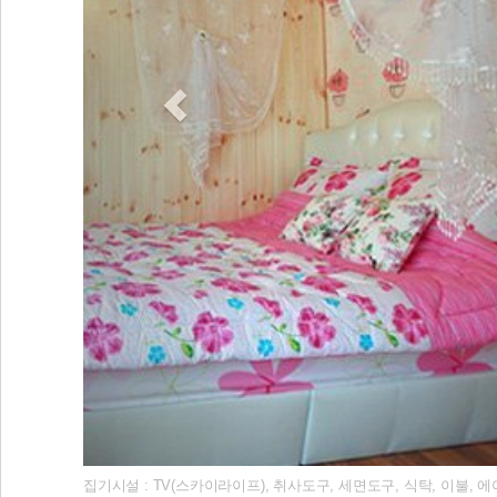
집기시설 : TV(스카이라이프), 취사도구, 세면도구, 식탁, 이불, 에