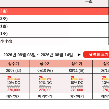
명
구조
2호)
2호)
1호)
1호)
프리미엄)