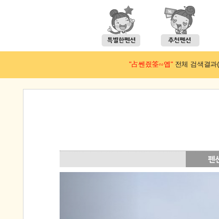
"占쎈즸筌∽옙"
전체 검색결과(예약