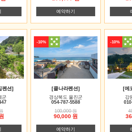
기
예약하기
-10%
-10%
집펜션]
[클나라펜션]
[에
제군
경상북도 울진군
강
447
054-787-5588
010
 원
100,000 원
4
 원
90,000 원
36
기
예약하기