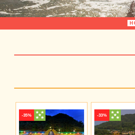
H
-35%
-33%