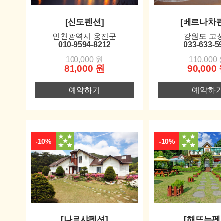
[신도펜션]
[베르나차
인천광역시 옹진군
강원도 고
010-9594-8212
033-633-5
100,000 원
110,000
81,000 원
90,000
예약하기
예약하
-10%
-10%
[나르샤펜션]
[해뜨는펜