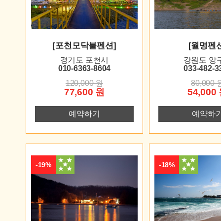
[포천모닥불펜션]
[월명펜션
경기도 포천시
강원도 양
010-6363-8604
033-482-3
120,000 원
80,000 
77,600 원
54,000
예약하기
예약하
-19%
-18%