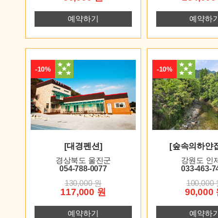
예약하기
예약하
-10%
-10%
[대경펜션]
[숲속의하얀
경상북도 울진군
강원도 인
054-788-0077
033-463-7
130,000 원
100,000
117,000 원
90,000
예약하기
예약하