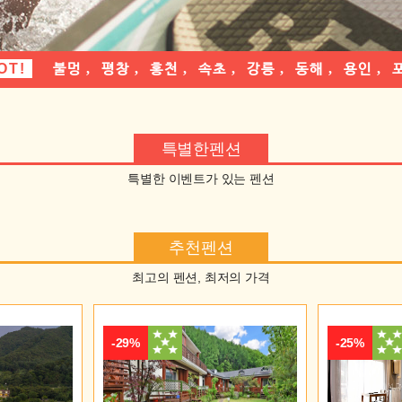
OT!
불멍
,
평창
,
홍천
,
속초
,
강릉
,
동해
,
용인
,
특별한펜션
특별한 이벤트가 있는 펜션
추천펜션
최고의 펜션, 최저의 가격
-29%
-25%