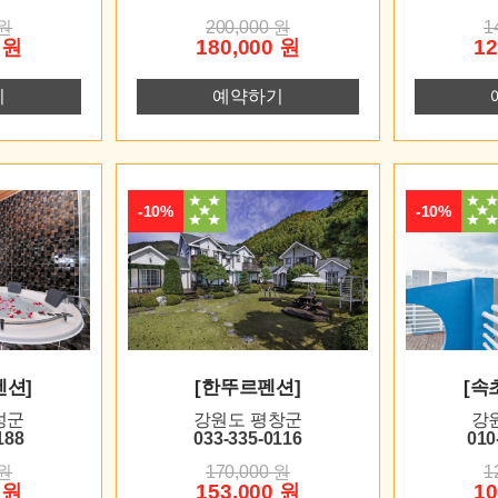
 원
200,000 원
1
 원
180,000 원
12
기
예약하기
-10%
-10%
펜션]
[한뚜르펜션]
[속
성군
강원도 평창군
강
188
033-335-0116
010
 원
170,000 원
1
 원
153,000 원
10