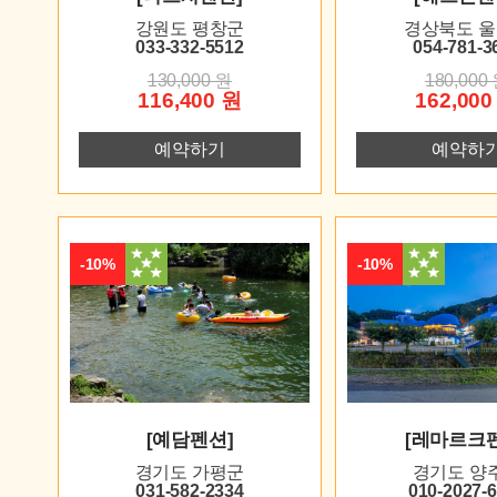
강원도 평창군
경상북도 
033-332-5512
054-781-3
130,000 원
180,000
116,400 원
162,000
예약하기
예약하
-10%
-10%
[예담펜션]
[레마르크
경기도 가평군
경기도 양
031-582-2334
010-2027-