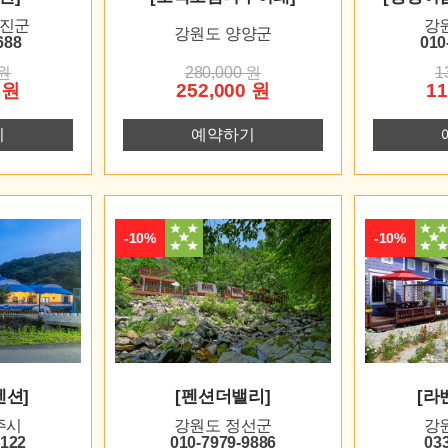
울진군
강
강원도 양양군
688
010
 원
280,000 원
1
 원
252,000 원
11
기
예약하기
-10%
-10%
펜션]
[펜션더밸리]
[라
주시
강원도 정선군
강
6122
010-7979-9886
03