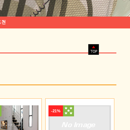
포천
-21%