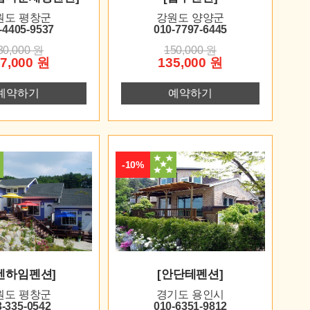
원도 평창군
강원도 양양군
-4405-9537
010-7797-6445
30,000 원
150,000 원
7,000 원
135,000 원
예약하기
예약하기
-10%
벤하임펜션]
[안단테펜션]
원도 평창군
경기도 용인시
3-335-0542
010-6351-9812