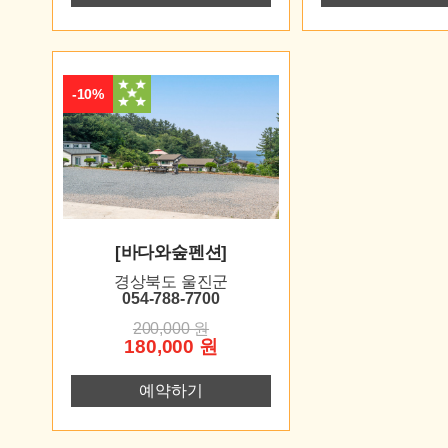
-10%
[바다와숲펜션]
경상북도 울진군
054-788-7700
200,000 원
180,000 원
예약하기