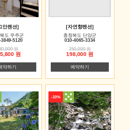
그안펜션]
[자연향펜션]
북도 무주군
충청북도 단양군
-3849-5120
010-4065-3334
80,000 원
250,000 원
5,800 원
198,000 원
예약하기
예약하기
-10%