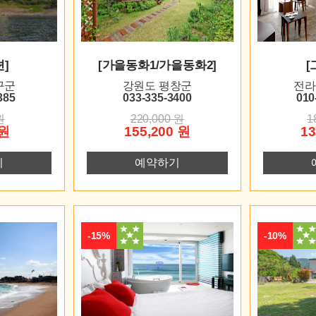
]
[가을동화1/가을동화2]
[
구군
강원도 평창군
전라
385
033-335-3400
010
원
220,000 원
1
 원
155,200 원
13
기
예약하기
-15%
-10%