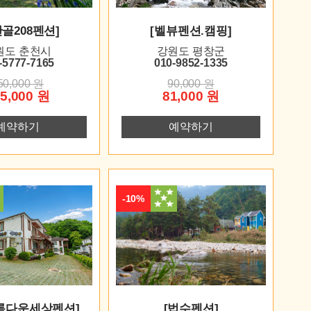
산골208펜션]
[벨뷰펜션.캠핑]
원도 춘천시
강원도 평창군
-5777-7165
010-9852-1335
50,000 원
90,000 원
5,000 원
81,000 원
예약하기
예약하기
-10%
름다운세상펜션]
[법수펜션]