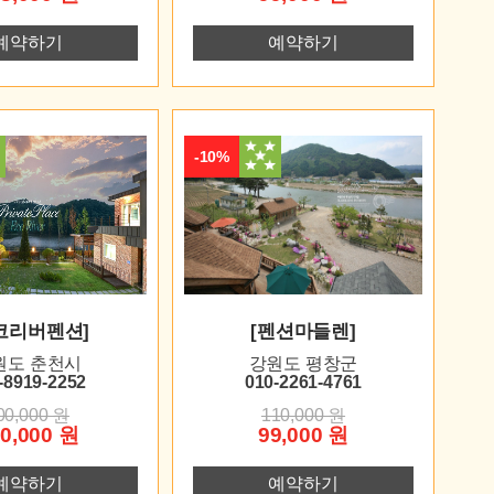
예약하기
예약하기
-10%
코리버펜션]
[펜션마들렌]
원도 춘천시
강원도 평창군
-8919-2252
010-2261-4761
00,000 원
110,000 원
0,000 원
99,000 원
예약하기
예약하기