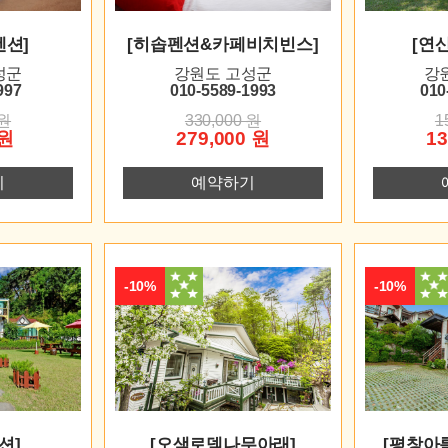
펜션]
[히솝펜션&카페비치빈스]
[연
성군
강원도 고성군
강
997
010-5589-1993
010
 원
330,000 원
1
 원
279,000 원
13
기
예약하기
-10%
-10%
션]
[오색로뎀나무아래]
[평창아