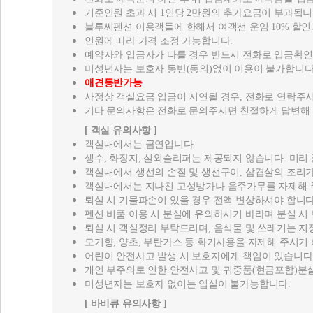
애견동반가능
사정상 객실요금 입금이 지연될 경우, 전화로 연락주시
기타 문의사항은 전화로 문의주시면 친절하게 답변해 
[ 객실 유의사항 ]
객실내에서는 금연입니다.
생수, 화장지, 실외슬리퍼는 제공되지 않습니다. 미리
객실내에서 생선의 손질 및 생선구이, 삼겹살의 조리가
객실내에서는 지나친 고성방가나 음주가무를 자제해 
퇴실 시 기물파손이 있을 경우 전액 변상하셔야 합니다
펜션 비품 이용 시 분실에 유의하시기 바라며 분실 
퇴실 시 객실정리 부탁드리며, 음식물 및 쓰레기는 지
모기향, 양초, 부탄가스 등 화기사용을 자제해 주시기
어린이 안전사고 발생 시 보호자에게 책임이 있습니다
개인 부주의로 인한 안전사고 및 귀중품(현금포함)분실
미성년자는 보호자 없이는 입실이 불가능합니다.
[ 바비큐 유의사항 ]
바비큐 : 25,000원 (주말 및 성수기 30,000원) 숯, 석
숯을 준비해오시는 분은 이용료가 부과됩니다.
야외에서 크게 떠드는 일은 다른 손님들을 위해 삼가 
야외고기굽기는 정해진 장소에서만 가능합니다.
[ 낚싯대 대여안내 ]