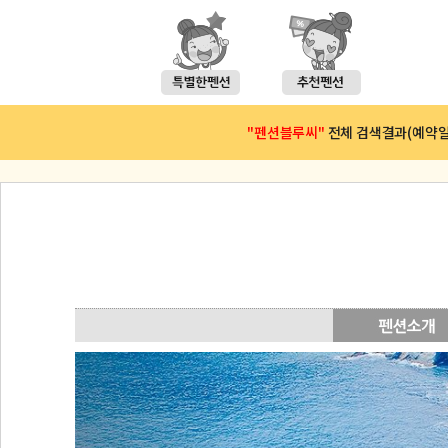
"펜션블루씨"
전체 검색결과(예약일 : 