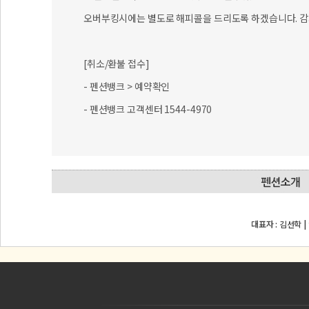
- 펜션뱅크 > 예약확인
- 펜션뱅크 고객센터 1544-4970
대표자 : 김선학 |
상호 :
(주)나인스코프 | 사업자등록번호 : 221-81-2
대표이사 :
권태환
E-mail : penbang