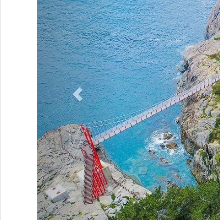
집기시설 : TV, 전객실 와이파이(wifi), 냉장고, 에어컨, 주방/주방식기,